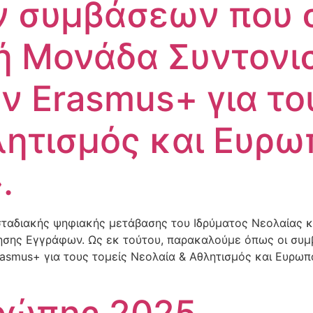
 συμβάσεων που 
κή Μονάδα Συντονι
 Erasmus+ για του
λητισμός και Ευρ
.
ς σταδιακής ψηφιακής μετάβασης του Ιδρύματος Νεολαίας κ
σης Εγγράφων. Ως εκ τούτου, παρακαλούμε όπως οι συμβ
smus+ για τους τομείς Νεολαία & Αθλητισμός και Ευρωπ
ρώπης 2025