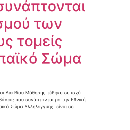
συνάπτονται
σμού των
ς τομείς
ωπαϊκό Σώμα
αι Δια Βίου Μάθησης τέθηκε σε ισχύ
άσεις που συνάπτονται με την Εθνική
αϊκό Σώμα Αλληλεγγύης είναι σε