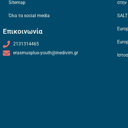
Sitemap
στην
Όλα τα social media
SAL
Europ
Επικοινωνία
Europ
2131314465
erasmusplus-youth@inedivim.gr
Ιστο