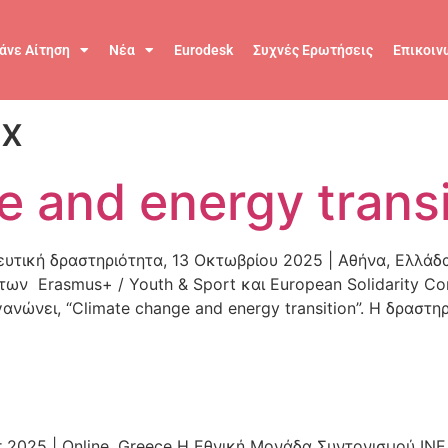
άνε Αίτηση
Νέα
Eurodesk
Συχνές Ερωτήσεις
Επικοιν
rx
 and energy transi
ιδευτική δραστηριότητα, 13 Οκτωβρίου 2025 | Αθήνα, Ελλά
ων Erasmus+ / Youth & Sport και European Solidarity Co
ανώνει, “Climate change and energy transition”. Η δραστ
r 2025 | Online, Greece Η Εθνική Μονάδα Συντονισμού ΙΝ