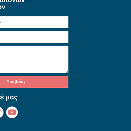
ών
Υποβολή
έ μας