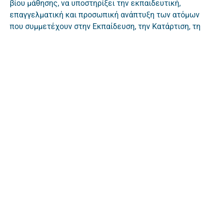
βίου μάθησης, να υποστηρίξει την εκπαιδευτική,
επαγγελματική και προσωπική ανάπτυξη των ατόμων
που συμμετέχουν στην Εκπαίδευση, την Κατάρτιση, τη
Νεολαία και τον Αθλητισμό, στην Ευρώπη και πέραν
αυτής, συμβάλλοντας κατ’ αυτόν τον τρόπο στη βιώσιμη
ανάπτυξη, τη δημιουργία ποιοτικών θέσεων εργασίας,
την προώθηση της καινοτομίας και την κοινωνική
συνοχή και στην ενίσχυση της ευρωπαϊκής ταυτότητας
και της ενεργού συμμετοχής στα κοινά.