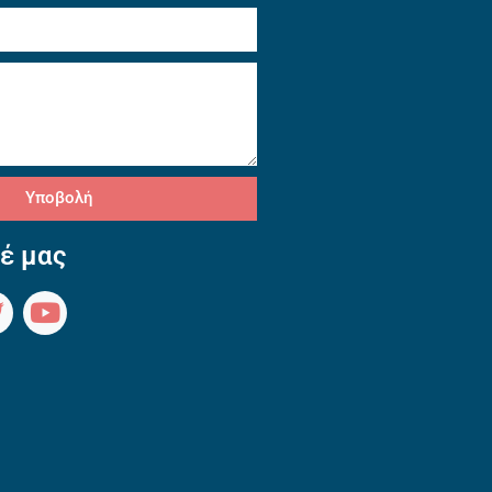
Υποβολή
έ μας