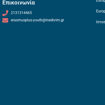
Europ
Επικοινωνία
Europ
2131314465
erasmusplus-youth@inedivim.gr
Ιστο