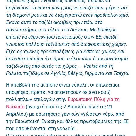
ταξίδευα χωρίς ενήλικους συνοδούς. Έπρεπε να
οργανώσω τα πάντα μόνη μου, να αναζητήσω μέρος για
τη διαμονή μου και να διαχειριστώ έναν προϋπολογισμό.
Έκανα αυτό το ταξίδι ακριβώς πριν πάω στο
Πανεπιστήμιο, στο τέλος του Λυκείου. Με βοήθησε
επίσης να εξερευνήσω πολιτισμούς στην ΕΕ, επειδή
γνώρισα πολλούς ταξιδιώτες από διαφορετικές χώρες.
Είχα ορισμένες προκαταλήψεις για κάποιες χώρες και
συνειδητοποίησα ότι είμαστε όλοι ίδιοι όταν συνάντησα
ταξιδιώτες από αυτές τις χώρες. – Venise από τη
Γαλλία, ταξίδεψε σε Αγγλία, Βέλγιο, Γερμανία και Τσεχία.
Η υποβολή της αίτησης είναι εύκολη: οι επιλέξιμοι
υποψήφιοι πρέπει να απαντήσουν σε ένα κουίζ
πολλαπλών επιλογών στην
Ευρωπαϊκή Πύλη για τη
Νεολαία
(ανοιχτή από τις 7 Απριλίου έως τις 21
Απριλίου) με ερωτήσεις γενικών γνώσεων γύρω από
την Ευρωπαϊκή Ένωση και άλλες πρωτοβουλίες της ΕΕ
που απευθύνονται στη νεολαία.
Οι τυχεροί νικητές θα ενημερωθούν μέσω email λίγες