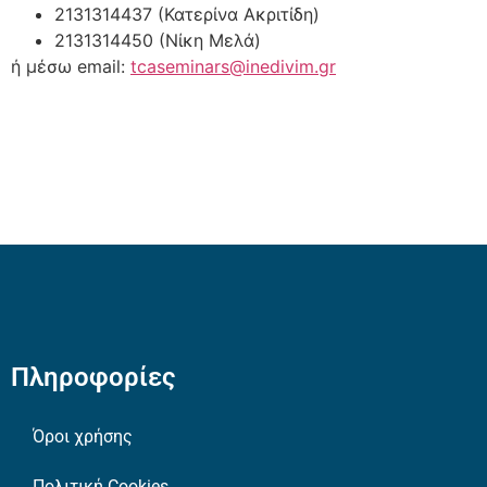
2131314437 (Κατερίνα Ακριτίδη)
2131314450 (Νίκη Μελά)
ή μέσω email:
tcaseminars@inedivim.gr
Πληροφορίες
Όροι χρήσης
Πολιτική Cookies