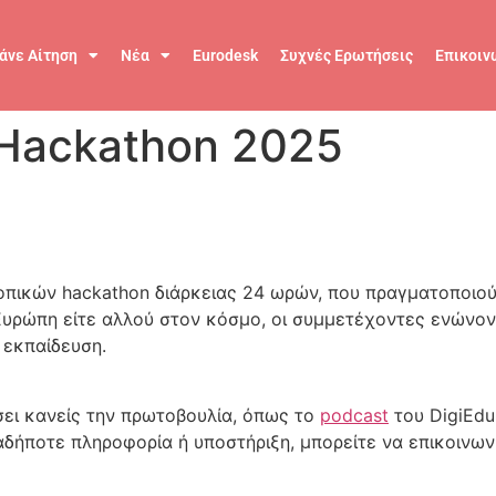
άνε Αίτηση
Νέα
Eurodesk
Συχνές Ερωτήσεις
Επικοιν
n Hackathon 2025
τοπικών hackathon διάρκειας 24 ωρών, που πραγματοποιού
 Ευρώπη είτε αλλού στον κόσμο, οι συμμετέχοντες ενώνοντ
 εκπαίδευση.
ει κανείς την πρωτοβουλία, όπως το
podcast
του DigiEdu
ιαδήποτε πληροφορία ή υποστήριξη, μπορείτε να επικοινω