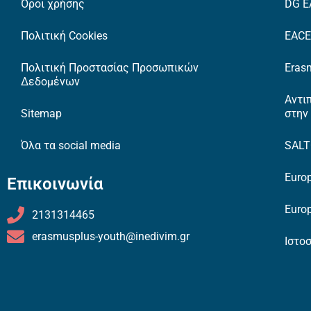
Όροι χρήσης
DG E
Πολιτική Cookies
EAC
Πολιτική Προστασίας Προσωπικών
Erasm
Δεδομένων
Αντι
Sitemap
στην
Όλα τα social media
SAL
Europ
Επικοινωνία
Europ
2131314465
erasmusplus-youth@inedivim.gr
Ιστο