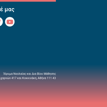
έ μας
Ίδρυμα Νεολαίας και Δια Βίου Μάθησης
Αχαρνών 417 και Κοκκινάκη, Αθήνα 111 43