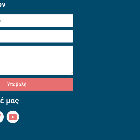
ών
Υποβολή
έ μας