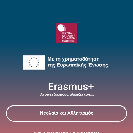
Νεολαία και Αθλητισμός