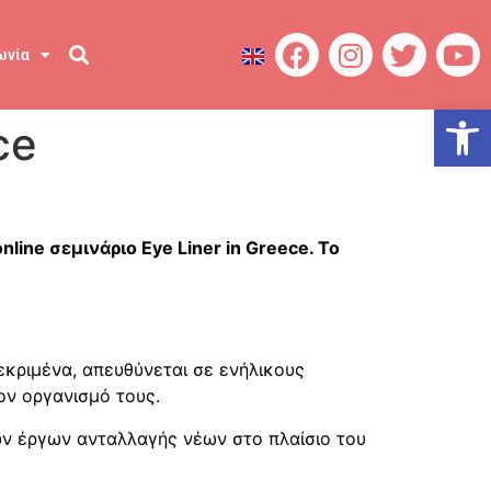
ωνία
Ανοίξτε
ce
ine σεμινάριο Eye Liner in Greece. Το
εκριμένα, απευθύνεται σε ενήλικους
τον οργανισμό τους.
κών έργων ανταλλαγής νέων στο πλαίσιο του