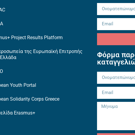
AC
EA
us+ Project Results Platform
προσωπεία της Ευρωπαϊκή Επιτροπής
Φόρμα παρ
 Ελλάδα
καταγγελι
TO
ean Youth Portal
ean Solidarity Corps Greece
σελίδα Erasmus+