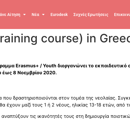
άνε Αίτηση
Νέα
Eurodesk
Συχνές Ερωτήσεις
Επικοιν
training course) in Gree
αμμα Erasmus+ / Youth διοργανώνει το εκπαιδευτικό onl
υ έως 8 Νοεμβρίου 2020.
μα που δραστηριοποιούνται στον τομέα της νεολαίας. Συγκ
α έχουν μαζί τους 1 ή 2 νέους, ηλικίας 13-18 ετών, από 
α αναπτύξουν τις ικανότητές τους στη δημιουργία ποιοτι