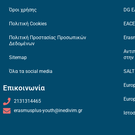
Όροι χρήσης
DG E
Πολιτική Cookies
EAC
Πολιτική Προστασίας Προσωπικών
Erasm
Δεδομένων
Αντι
Sitemap
στην
Όλα τα social media
SAL
Europ
Επικοινωνία
Europ
2131314465
erasmusplus-youth@inedivim.gr
Ιστο