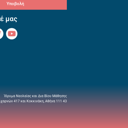
Υποβολή
έ μας
Ίδρυμα Νεολαίας και Δια Βίου Μάθησης
Αχαρνών 417 και Κοκκινάκη, Αθήνα 111 43