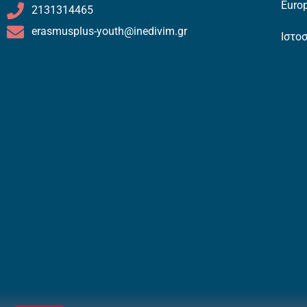
Europ
2131314465
erasmusplus-youth@inedivim.gr
Ιστο