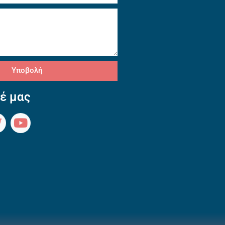
Υποβολή
έ μας