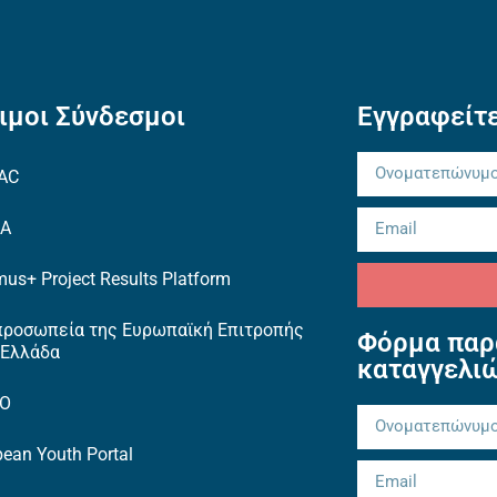
ιμοι Σύνδεσμοι
Εγγραφείτε
AC
EA
us+ Project Results Platform
προσωπεία της Ευρωπαϊκή Επιτροπής
Φόρμα παρ
 Ελλάδα
καταγγελι
TO
ean Youth Portal