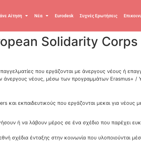
άνε Αίτηση
Νέα
Eurodesk
Συχνές Ερωτήσεις
Επικοιν
pean Solidarity Corps 
επαγγελματίες που εργάζονται με άνεργους νέους ή επαγ
ν άνεργους νέους, μέσω των προγραμμάτων Erasmus+ / Yo
rs και εκπαιδευτικούς που εργάζονται μεκαι για νέους με
γήσουν ή να λάβουν μέρος σε ένα σχέδιο που παρέχει ευκ
ιεθνή σχέδια ένταξης στην κοινωνία που υλοποιούνται μέ