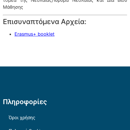
τομέα της Νεολαίας/Ίδρυμα Νεολαίας και Δια Βίου
Μάθησης
Επισυναπτόμενα Αρχεία:
Erasmus+ booklet
Πληροφορίες
Όροι χρήσης