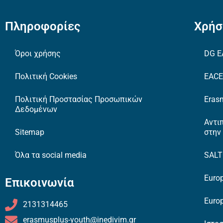
Πληροφορίες
Χρήσ
Όροι χρήσης
DG E
Πολιτική Cookies
EAC
Πολιτική Προστασίας Προσωπικών
Erasm
Δεδομένων
Αντι
Sitemap
στην
Όλα τα social media
SAL
Europ
Επικοινωνία
Europ
2131314465
erasmusplus-youth@inedivim.gr