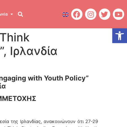
ωνία
Ανοίξτε
Think
”, Ιρλανδία
ngaging with Youth Policy”
ία
ΥΜΜΕΤΟΧΗΣ
σία της Ιρλανδίας, ανακοινώνουν ότι 27-29