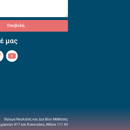
Υποβολή
έ μας
Ίδρυμα Νεολαίας και Δια Βίου Μάθησης
Αχαρνών 417 και Κοκκινάκη, Αθήνα 111 43