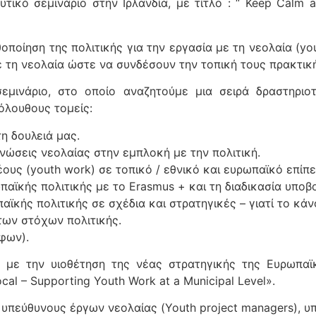
τικό σεμινάριο στην Ιρλανδία, με τίτλο : “ Keep Calm an
οποίηση της πολιτικής για την εργασία με τη νεολαία (you
τη νεολαία ώστε να συνδέσουν την τοπική τους πρακτική
σεμινάριο, στο οποίο αναζητούμε μια σειρά δραστηριο
όλουθους τομείς:
τη δουλειά μας.
νώσεις νεολαίας στην εμπλοκή με την πολιτική.
έους (youth work) σε τοπικό / εθνικό και ευρωπαϊκό επίπε
ϊκής πολιτικής με το Erasmus + και τη διαδικασία υποβ
ϊκής πολιτικής σε σχέδια και στρατηγικές – γιατί το κάν
 των στόχων πολιτικής.
φων).
ιρο με την υιοθέτηση της νέας στρατηγικής της Ευρωπα
l – Supporting Youth Work at a Municipal Level».
 υπεύθυνους έργων νεολαίας (Youth project managers), υ