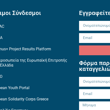
ιμοι Σύνδεσμοι
Εγγραφείτε
AC
EA
us+ Project Results Platform
προσωπεία της Ευρωπαϊκή Επιτροπής
Φόρμα παρ
 Ελλάδα
καταγγελι
TO
ean Youth Portal
ean Solidarity Corps Greece