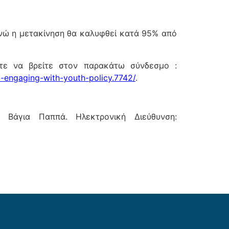
ενώ η μετακίνηση θα καλυφθεί κατά 95% από
ίτε να βρείτε στον παρακάτω σύνδεσμο :
ly-engaging-with-youth-policy.7742/
.
, Βάγια Παππά. Ηλεκτρονική Διεύθυνση: