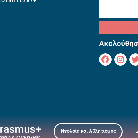
σελίδα Erasmus+
Ακολούθησ
Νεολαία και Αθλητισμός