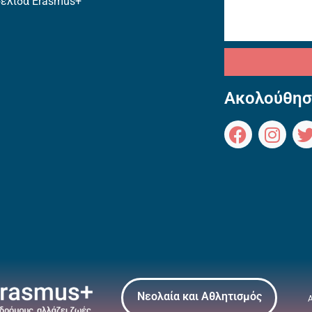
σελίδα Erasmus+
Ακολούθησ
Νεολαία και Αθλητισμός