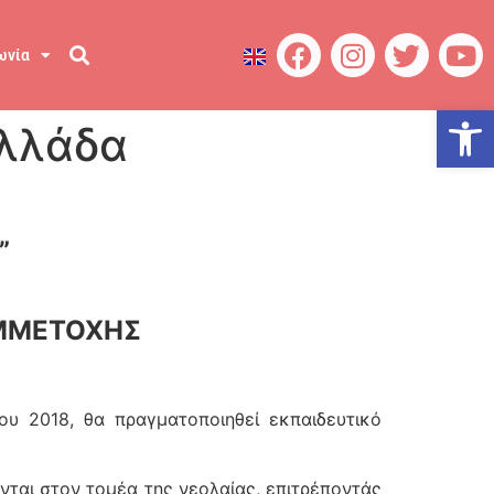
ωνία
Ανοίξτε
Ελλάδα
”
ΥΜΜΕΤΟΧΗΣ
υ 2018, θα πραγματοποιηθεί εκπαιδευτικό
νται στον τομέα της νεολαίας, επιτρέποντάς