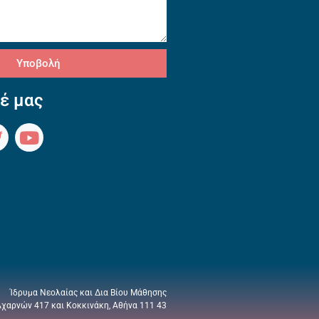
Υποβολή
έ μας
Ίδρυμα Νεολαίας και Δια Βίου Μάθησης
Αχαρνών 417 και Κοκκινάκη, Αθήνα 111 43