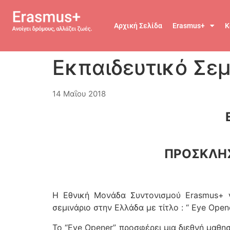
Αρχική Σελίδα
Erasmus+
Κ
Εκπαιδευτικό Σεμ
14 Μαΐου 2018
ΠΡΟΣΚΛΗΣ
Η Εθνική Μονάδα Συντονισμού Erasmus+ γ
σεμινάριο στην Ελλάδα με τίτλο : “ Eye Opene
Το “Eye Opener” προσφέρει μια διεθνή μαθη