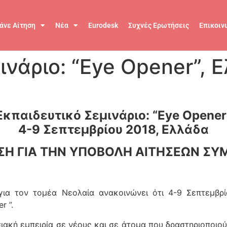
άνε Αίτηση
Νέα
Eurodesk
Συχνές Ερωτήσεις
Επικοιν
ινάριο: “Eye Opener”, 
Εκπαιδευτικό Σεμινάριο: “Eye Opener
4-9 Σεπτεμβρίου 2018, Ελλάδα
Η ΓΙΑ ΤΗΝ ΥΠΟΒΟΛΗ ΑΙΤΗΣΕΩΝ Σ
ια τον τομέα Νεολαία ανακοινώνει ότι 4-9 Σεπτεμβρίο
r ”.
σιακή εμπειρία σε νέους και σε άτομα που δραστηριοποιού