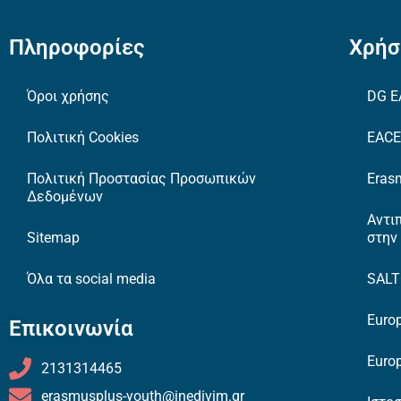
Πληροφορίες
Χρήσ
Όροι χρήσης
DG E
Πολιτική Cookies
EAC
Πολιτική Προστασίας Προσωπικών
Erasm
Δεδομένων
Αντι
Sitemap
στην
Όλα τα social media
SAL
Europ
Επικοινωνία
Europ
2131314465
erasmusplus-youth@inedivim.gr