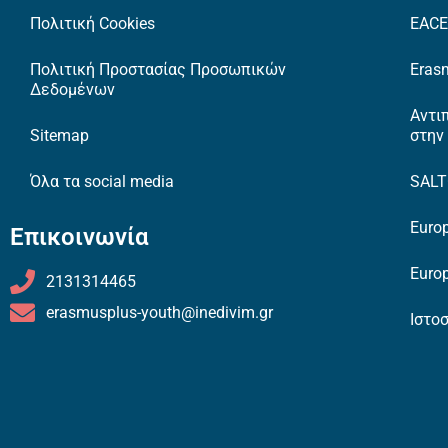
Πολιτική Cookies
EAC
Πολιτική Προστασίας Προσωπικών
Erasm
Δεδομένων
Αντι
Sitemap
στην
Όλα τα social media
SAL
Europ
Επικοινωνία
Europ
2131314465
erasmusplus-youth@inedivim.gr
Ιστο