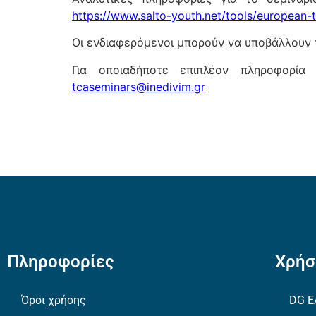
https://www.salto-youth.net/tools/european-t
Οι ενδιαφερόμενοι μπορούν να υποβάλλουν 
Για οποιαδήποτε επιπλέον πληροφορία 
tcaseminars@inedivim.gr
Πληροφορίες
Χρήσ
Όροι χρήσης
DG E