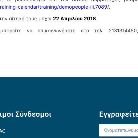
raining-calendar/training/demopeople-iii.7089/
.
την αίτησή τους μέχρι
22 Απριλίου 2018
.
μπορείτε να επικοινωνήσετε στο τηλ. 2131314450
ιμοι Σύνδεσμοι
Εγγραφείτε
AC