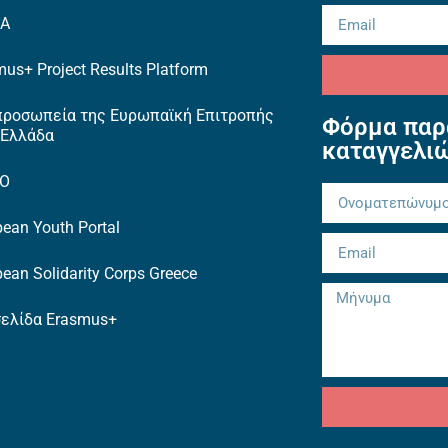
EA
us+ Project Results Platform
προσωπεία της Ευρωπαϊκή Επιτροπής
Φόρμα παρ
 Ελλάδα
καταγγελι
TO
ean Youth Portal
ean Solidarity Corps Greece
σελίδα Erasmus+