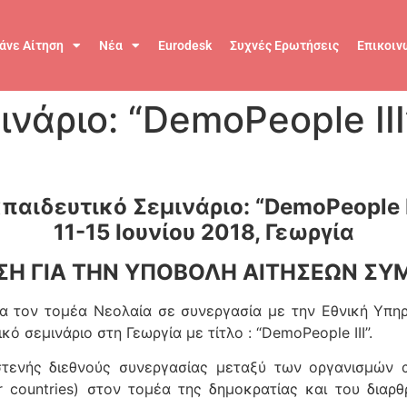
άνε Αίτηση
Νέα
Eurodesk
Συχνές Ερωτήσεις
Επικοιν
νάριο: “DemoPeople III
παιδευτικό Σεμινάριο: “DemoPeople I
11-15 Ιουνίου 2018, Γεωργία
Η ΓΙΑ ΤΗΝ ΥΠΟΒΟΛΗ ΑΙΤΗΣΕΩΝ Σ
 τον τομέα Νεολαία σε συνεργασία με την Εθνική Υπηρ
κό σεμινάριο στη Γεωργία με τίτλο : “DemoPeople III”.
 στενής διεθνούς συνεργασίας μεταξύ των οργανισμώ
r countries) στον τομέα της δημοκρατίας και του διαρ