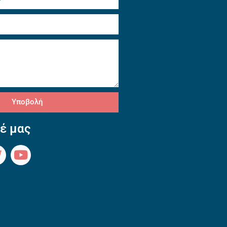
Υποβολή
έ μας