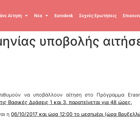
άνε Αίτηση
Νέα
Eurodesk
Συχνές Ερωτήσεις
Επικοιν
ηνίας υποβολής αιτήσ
ιθυμούν να υποβάλλουν αίτηση στο Πρόγραμμα Erasm
τις Βασικές Δράσεις 1 και 3, παρατείνεται για 48 ώρες.
ναι η
06/10/2017 και ώρα 12:00 το μεσημέρι (ώρα Βρυξελλ