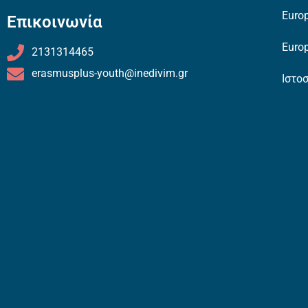
Europ
Επικοινωνία
Europ
2131314465
erasmusplus-youth@inedivim.gr
Ιστο