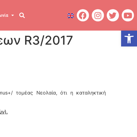
ωνία
Ανοίξτε
εων R3/2017
us+/ τομέας Νεολαία, ότι η καταληκτική
ών).