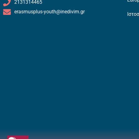
2131314465
erasmusplus-youth@inedivim.gr
Ιστο