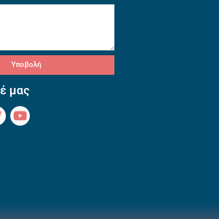
Υποβολή
έ μας