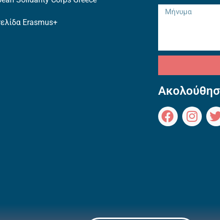
σελίδα Erasmus+
Ακολούθησ