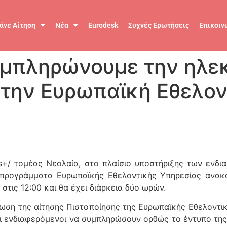
άνε Αίτηση
Νέα
Eurodesk
Συχνές Ερωτήσεις
Επικοιν
υμπληρώνουμε την ηλεκ
 την Ευρωπαϊκή Εθελο
s+/ τομέας Νεολαία, στο πλαίσιο υποστήριξης των ενδ
προγράμματα Ευρωπαϊκής Εθελοντικής Υπηρεσίας ανακο
στις 12:00 και θα έχει διάρκεια δύο ωρών.
ση της αίτησης Πιστοποίησης της Ευρωπαϊκής Εθελοντική
ι ενδιαφερόμενοι να συμπληρώσουν ορθώς το έντυπο τη