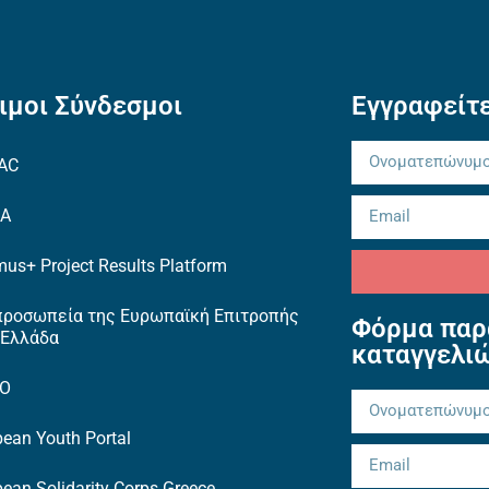
ιμοι Σύνδεσμοι
Εγγραφείτε
AC
EA
us+ Project Results Platform
προσωπεία της Ευρωπαϊκή Επιτροπής
Φόρμα παρ
 Ελλάδα
καταγγελι
TO
ean Youth Portal
ean Solidarity Corps Greece