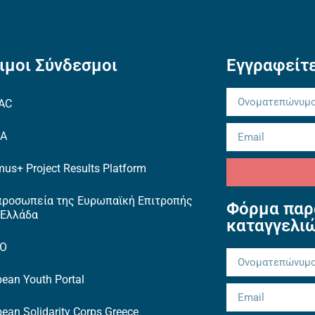
ιμοι Σύνδεσμοι
Εγγραφείτε
AC
EA
us+ Project Results Platform
προσωπεία της Ευρωπαϊκή Επιτροπής
Φόρμα παρ
 Ελλάδα
καταγγελι
TO
ean Youth Portal
ean Solidarity Corps Greece