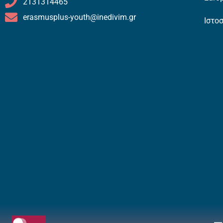
2131314465
erasmusplus-youth@inedivim.gr
Ιστο