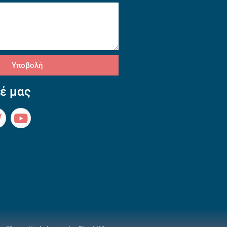
Υποβολή
έ μας