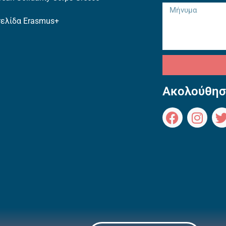
σελίδα Erasmus+
Ακολούθησ