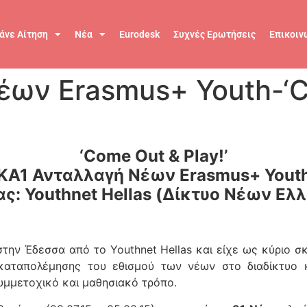
άνε Αίτηση
Νέα
Eurodesk
Συχνές Ερωτήσεις
Επικοιν
ων Erasmus+ Youth-‘Co
‘Come Out & Play!’
ΚΑ1 Ανταλλαγή Νέων Erasmus+ Yout
ς: Youthnet Hellas (Δίκτυο Νέων Ελ
στην Έδεσσα από το Youthnet Hellas και είχε ως κύριο σ
καταπολέμησης του εθισμού των νέων στο διαδίκτυο κα
υμμετοχικό και μαθησιακό τρόπο.