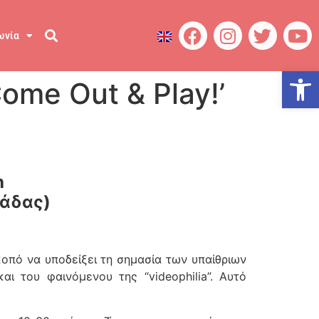
ωνία
Ανοίξτε
me Out & Play!’
h
λάδας)
κοπό να υποδείξει τη σημασία των υπαίθριων
ι του φαινόμενου της “videophilia”. Αυτό