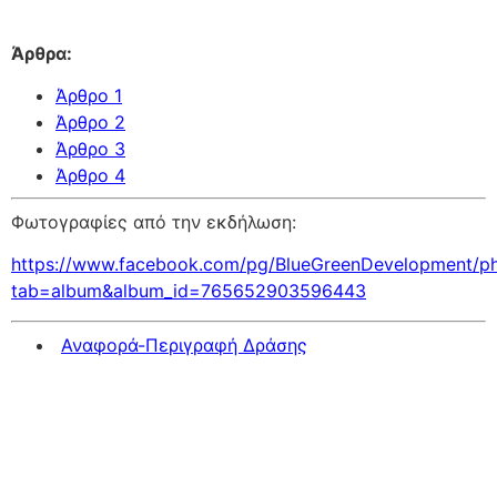
Άρθρα:
Άρθρο 1
Άρθρο 2
Άρθρο 3
Άρθρο 4
Φωτογραφίες από την εκδήλωση:
https://www.facebook.com/pg/BlueGreenDevelopment/ph
tab=album&album_id=765652903596443
Αναφορά-Περιγραφή Δράσης