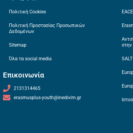
Πολιτική Cookies
EAC
Πολιτική Προστασίας Προσωπικών
Erasm
Δεδομένων
Αντι
Sitemap
στην
Όλα τα social media
SAL
Europ
Επικοινωνία
Europ
2131314465
erasmusplus-youth@inedivim.gr
Ιστο