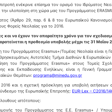
τροπή ενέκρινε επίσημα τον ορισμό του Ιδρύματος Νεολα
ια την υλοποίηση στη χώρα μας του Προγράμματος ERA
ος (Άρθρο 29, παρ. 6 & 8 του Ευρωπαϊκού Κανονισμού 
υς Φορείς Νεολαίας για το 2016.
ες και να έχουν τον απαραίτητο χρόνο για τον σχεδιασ
αρατείνεται η προθεσμία υποβολής μέχρι τις 31 Μαΐου 
η του Προγράμματος Erasmus+/Τομέας Νεολαία είναι η Γε
& Θρησκευμάτων, Αυτοτελές Τμήμα Διεθνών & Ευρωπαϊκώ
ίηση του Προγράμματος Erasmus+ στους Τομείς Σχολι
σης και Εκπαίδευσης Ενηλίκων, είναι η Γενική Γραμμα
παϊκών Θεμάτων:
programs@minedu.gov.gr
016 και η σχετική πρόσκληση για υποβολή αιτήσεων σ
σύνδεσμο της Ευρωπαϊκής Επιτροπής:
EUR-Lex – C2016/14
όλουθους ιστότοπους:
ρμογής του Προγράμματος της Ε.Ε. Erasmus+ / Υπουρ