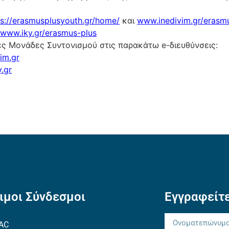
ps://erasmusplusyouth.gr/home/
και
www.inedivim.gr/erasm
www.iky.gr/erasmus-plus
κές Μονάδες Συντονισμού στις παρακάτω e-διευθύνσεις:
im.gr
.gr
ιμοι Σύνδεσμοι
Εγγραφείτε
AC