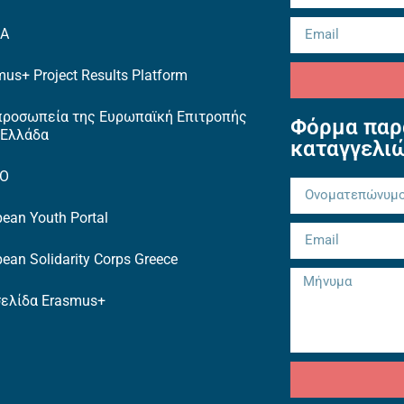
EA
us+ Project Results Platform
προσωπεία της Ευρωπαϊκή Επιτροπής
Φόρμα παρ
 Ελλάδα
καταγγελι
TO
ean Youth Portal
ean Solidarity Corps Greece
σελίδα Erasmus+