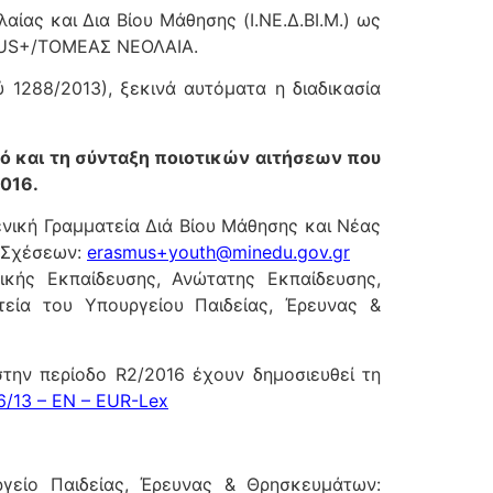
ίας και Δια Βίου Μάθησης (Ι.ΝΕ.Δ.ΒΙ.Μ.) ως
SMUS+/ΤΟΜΕΑΣ ΝΕΟΛΑΙΑ.
1288/2013), ξεκινά αυτόματα η διαδικασία
μό και τη σύνταξη ποιοτικών αιτήσεων που
2016.
νική Γραμματεία Διά Βίου Μάθησης και Νέας
ν Σχέσεων:
erasmus+youth@minedu.gov.gr
κής Εκπαίδευσης, Ανώτατης Εκπαίδευσης,
τεία του Υπουργείου Παιδείας, Έρευνας &
την περίοδο R2/2016 έχουν δημοσιευθεί τη
6/13 – EN – EUR-Lex
γείο Παιδείας, Έρευνας & Θρησκευμάτων: