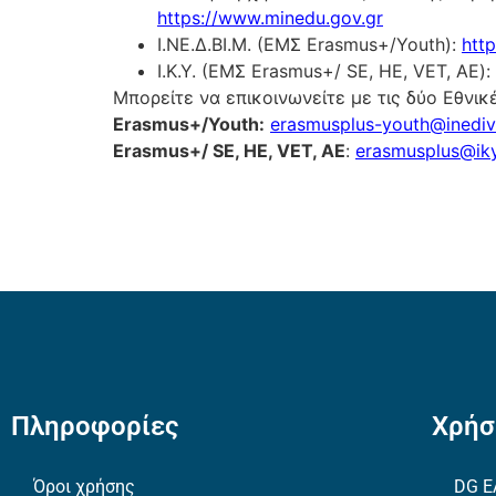
https://www.minedu.gov.gr
Ι.ΝΕ.Δ.ΒΙ.Μ. (ΕΜΣ Erasmus+/Youth):
htt
Ι.Κ.Υ. (ΕΜΣ Erasmus+/ SE, HE, VET, AE):
Μπορείτε να επικοινωνείτε με τις δύο Εθνι
Erasmus+/Youth:
erasmusplus-youth@inediv
Erasmus+/ SE, HE, VET, AE
:
erasmusplus@iky
Πληροφορίες
Χρήσ
Όροι χρήσης
DG E