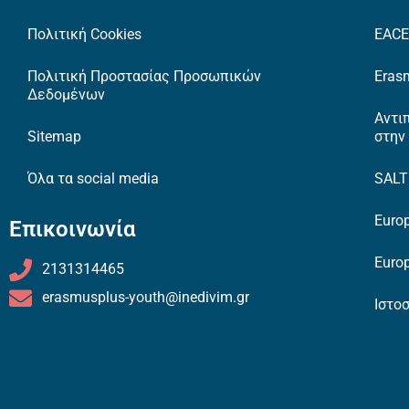
Πολιτική Cookies
EAC
Πολιτική Προστασίας Προσωπικών
Erasm
Δεδομένων
Αντι
Sitemap
στην
Όλα τα social media
SAL
Europ
Επικοινωνία
Europ
2131314465
erasmusplus-youth@inedivim.gr
Ιστο