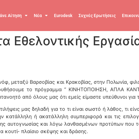
άνε Αίτηση
Νέα
Eurodesk
Συχνές Ερωτήσεις
Επικοιν
τα Εθελοντικής Εργασί
όφ, μεταξύ Βαρσοβίας και Κρακοβίας, στην Πολωνία, φιλ
ουθήσουμε το πρόγραμμα ” ΚΙΝΗΤΟΠΟΙΗΣΗ, ΑΠΛΑ ΚΑΝΤ
ατανοητό από όλους μας ότι εμείς είμαστε υπεύθυνοι για τ
ιλήψεις μας δηλαδή για το τι είναι σωστό ή λάθος, τι εί
την κατάλληλη ή ακατάλληλη συμπεριφορά και τις επιλ
ένης αυτογνωσίας και λόγω λανθασμένων προτύπων που τ
 κουτί- πλαίσιο σκέψης και δράσης.