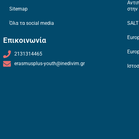
Αντι
Sitemap
στην
Όλα τα social media
SAL
Europ
Επικοινωνία
Europ
2131314465
erasmusplus-youth@inedivim.gr
Ιστο