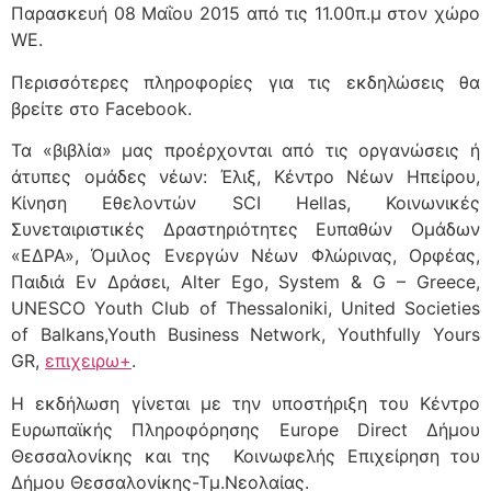
Παρασκευή 08 Μαΐου 2015 από τις 11.00π.μ στον χώρο
WE.
Περισσότερες πληροφορίες για τις εκδηλώσεις θα
βρείτε στο Facebook.
Τα «βιβλία» μας προέρχονται από τις οργανώσεις ή
άτυπες ομάδες νέων: Έλιξ, Κέντρο Νέων Ηπείρου,
Κίνηση Εθελοντών SCI Hellas, Κοινωνικές
Συνεταιριστικές Δραστηριότητες Ευπαθών Ομάδων
«ΕΔΡΑ», Όμιλος Ενεργών Νέων Φλώρινας, Ορφέας,
Παιδιά Εν Δράσει, Alter Ego, System & G – Greece,
UNESCO Youth Club of Thessaloniki, United Societies
of Balkans,Youth Business Network, Youthfully Yours
GR,
επιχειρω+
.
Η εκδήλωση γίνεται με την υποστήριξη του Κέντρο
Ευρωπαϊκής Πληροφόρησης Europe Direct Δήμου
Θεσσαλονίκης και της Κοινωφελής Επιχείρηση του
Δήμου Θεσσαλονίκης-Τμ.Νεολαίας.