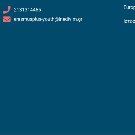
Europ
2131314465
erasmusplus-youth@inedivim.gr
Ιστο