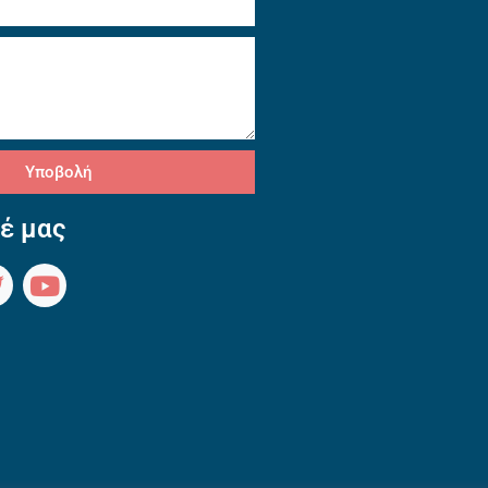
Υποβολή
έ μας