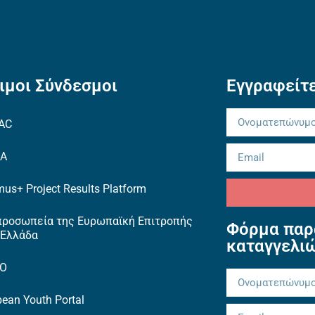
ιμοι Σύνδεσμοι
Εγγραφείτε
AC
EA
us+ Project Results Platform
προσωπεία της Ευρωπαϊκή Επιτροπής
Φόρμα παρ
 Ελλάδα
καταγγελι
TO
ean Youth Portal