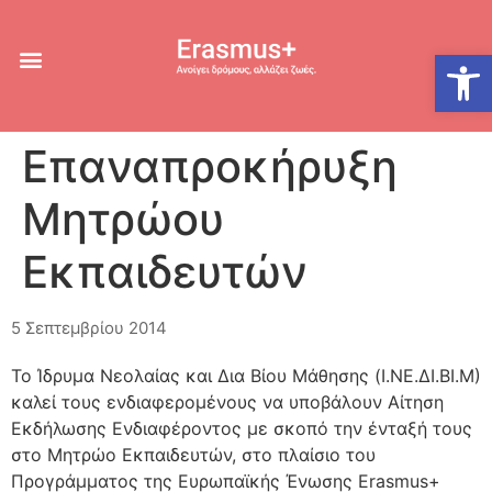
Ανοίξτε
Επαναπροκήρυξη
Μητρώου
Εκπαιδευτών
5 Σεπτεμβρίου 2014
Το Ίδρυμα Νεολαίας και Δια Βίου Μάθησης (Ι.ΝΕ.ΔΙ.ΒΙ.Μ)
καλεί τους ενδιαφερομένους να υποβάλουν Αίτηση
Εκδήλωσης Ενδιαφέροντος με σκοπό την ένταξή τους
στο Μητρώο Εκπαιδευτών, στο πλαίσιο του
Προγράμματος της Ευρωπαϊκής Ένωσης Erasmus+