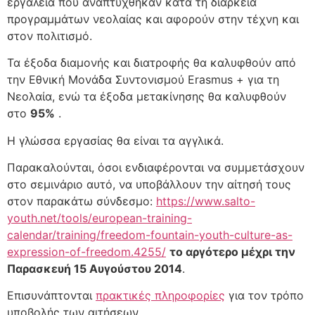
εργαλεία που αναπτύχθηκαν κατά τη διάρκεια
προγραμμάτων νεολαίας και αφορούν στην τέχνη και
στον πολιτισμό.
Τα έξοδα διαμονής και διατροφής θα καλυφθούν από
την Εθνική Μονάδα Συντονισμού Erasmus + για τη
Νεολαία, ενώ τα έξοδα μετακίνησης θα καλυφθούν
στο
95%
.
Η γλώσσα εργασίας θα είναι τα αγγλικά.
Παρακαλούνται, όσοι ενδιαφέρονται να συμμετάσχουν
στο σεμινάριο αυτό, να υποβάλλουν την αίτησή τους
στον παρακάτω σύνδεσμο:
https://www.salto-
youth.net/tools/european-training-
calendar/training/freedom-fountain-youth-culture-as-
expression-of-freedom.4255/
το αργότερο μέχρι την
Παρασκευή 15 Αυγούστου 2014
.
Επισυνάπτονται
πρακτικές πληροφορίες
για τον τρόπο
υποβολής των αιτήσεων.