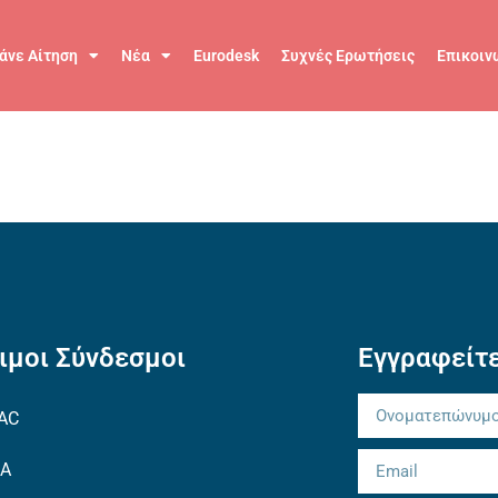
άνε Αίτηση
Νέα
Eurodesk
Συχνές Ερωτήσεις
Επικοιν
ιμοι Σύνδεσμοι
Εγγραφείτε
AC
EA