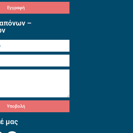
Εγγραφή
απόνων –
ών
Υποβολή
έ μας