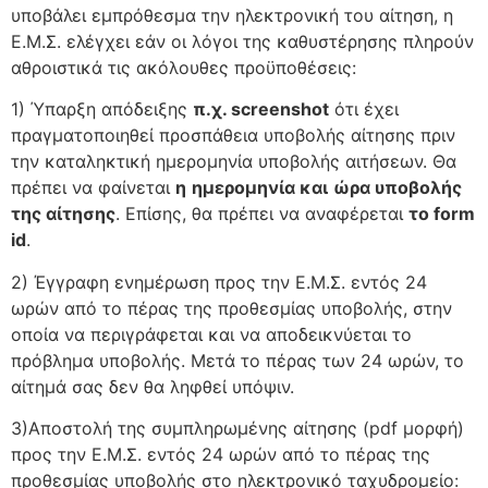
υποβάλει εμπρόθεσμα την ηλεκτρονική του αίτηση, η
Ε.Μ.Σ. ελέγχει εάν οι λόγοι της καθυστέρησης πληρούν
αθροιστικά τις ακόλουθες προϋποθέσεις:
1) Ύπαρξη απόδειξης
π.χ.
screenshot
ότι έχει
πραγματοποιηθεί προσπάθεια υποβολής αίτησης πριν
την καταληκτική ημερομηνία υποβολής αιτήσεων. Θα
πρέπει να φαίνεται
η
ημερομηνία και
ώρα υποβολής
της αίτησης
. Επίσης, θα πρέπει να αναφέρεται
το
form
id
.
2) Έγγραφη ενημέρωση προς την Ε.Μ.Σ. εντός 24
ωρών από το πέρας της προθεσμίας υποβολής, στην
οποία να περιγράφεται και να αποδεικνύεται το
πρόβλημα υποβολής. Μετά το πέρας των 24 ωρών, το
αίτημά σας δεν θα ληφθεί υπόψιν.
3)Αποστολή της συμπληρωμένης αίτησης (pdf μορφή)
προς την Ε.Μ.Σ. εντός 24 ωρών από το πέρας της
προθεσμίας υποβολής στο ηλεκτρονικό ταχυδρομείο: