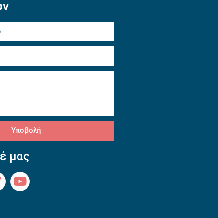
ών
Υποβολή
έ μας