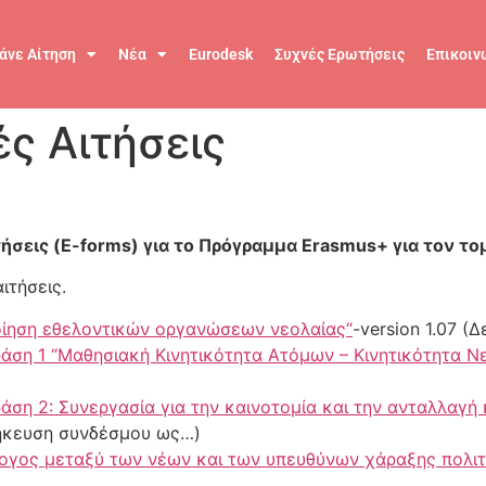
άνε Αίτηση
Νέα
Eurodesk
Συχνές Ερωτήσεις
Επικοιν
ς Αιτήσεις
ήσεις (E-forms) για το Πρόγραμμα Erasmus+ για τον το
ιτήσεις.
ποίηση εθελοντικών οργανώσεων νεολαίας
“
-version 1.07 
ράση 1 “Μαθησιακή Κινητικότητα Ατόμων – Κινητικότητα Ν
ράση 2: Συνεργασία για την καινοτομία και την ανταλλαγή
οθήκευση συνδέσμου ως…)
λογος μεταξύ των νέων και των υπευθύνων χάραξης πολιτ