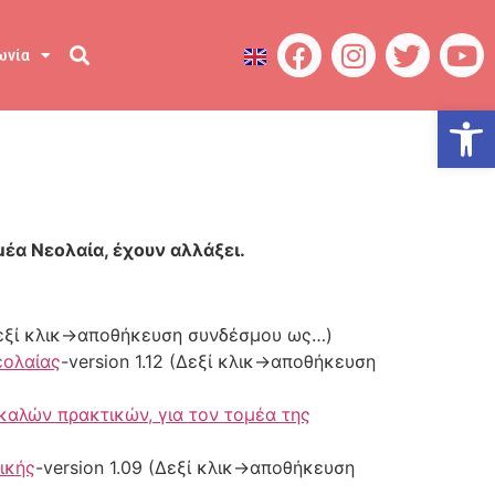
ωνία
Ανοίξτε
μέα Νεολαία, έχουν αλλάξει.
(Δεξί κλικ->αποθήκευση συνδέσμου ως…)
εολαίας
-version 1.12 (Δεξί κλικ->αποθήκευση
 καλών πρακτικών, για τον τομέα της
ικής
-version 1.09 (Δεξί κλικ->αποθήκευση