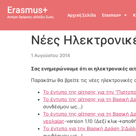
Αρχική Σελίδα
Erasmus+
Κ
Νέες Ηλεκτρονικέ
1 Αυγούστου 2014
Σας ενημερώνουμε ότι οι ηλεκτρονικές αιτ
Παρακάτω θα βρείτε τις νέες ηλεκτρονικές α
Το έντυπο της αίτησης για την “Πιστο
Το έντυπο της αίτησης για τη Βασική Δ
συνδέσμου ως…)
Το έντυπο της αίτησης για τη Βασική Δ
νεολαίας
-version 1.10 (Δεξί κλικ->απ
Tο έντυπο για την Βασική Δράση 3:Διά
συνδέσμου ως…)