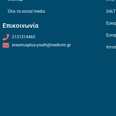
Όλα τα social media
SAL
Europ
Επικοινωνία
Europ
2131314465
erasmusplus-youth@inedivim.gr
Ιστο